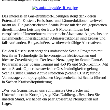
Das Interesse an Gas-Brennstoff-Lösungen steigt dank deren
Potenzial für Kosten-, Emissions- und Lärmreduktionen weltweit
rasant an. Die gasbetriebenen Scania Busse mit der viel gepriesenen
dieselähnlichen Leistung der Euro-6-Motoren finden bei
europäischen Unternehmern immer mehr Akzeptanz. Angesichts der
zunehmenden innerstädtischen Abgasrestriktionen sind Erdgas und,
falls vorhanden, Biogas äußerst wettbewerbsfähige Alternativen.
Bei den Reisebussen sorgt das umfassende Scania Programm mit
bewährter Technologie für hervorragende Betriebszeiten und
höchste Zuverlässigkeit. Der letzte Neuzugang im Scania Euro-6-
Programm ist der Scania Touring mit 450 PS und SCR-Technik. Mit
neuen Scania Opticruise sowie der Geschwindigkeitsregelung
Scania Cruise Control Active Prediction (Scania CCAP) für die
Voraussage von topographischen Gegebenheiten ist Scania führend
in Sachen Kraftstoffoptimierung.
„Wir von Scania freuen uns auf intensive Gespräche mit
Unternehmern in Kortrijk“, sagt Klas Dahlberg. „Besuchen Sie
unseren Stand, wir haben ein paar grossartige Neuigkeiten auf
Lager.“