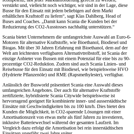
verstärkt und, vielleicht noch wichtiger, wir sind in der Lage, diese
Busse für den Einsatz mit jedem beliebigen auf dem Markt
erhältlichen Kraftstoff zu liefern“, sagt Klas Dahlberg, Head of
Buses and Coaches. „Damit kann Scania die Kunden bei der
Reduzierung des CO2-Ausstosses nachhaltig unterstützen.“
Scania bietet Unternehmern die umfangreichste Auswahl an Euro-6-
Motoren für alternative Kraftstoffe, wie Bioethanol, Biodiesel und
Biogas. Mit über 30 Jahren Erfahrung mit Bioethanol, dem auf der
Welt am leichtesten verfügbaren Alternativtreibstoff, ist Scania der
einzige Anbieter von Bussen mit einem Potenzial für eine bis zu 90-
prozentige CO2-Reduktion. Zudem sind auch Scania Linien- und
Reisebusse für den Einsatz mit Biodiesel, wie beispielsweise HVO
(Hydrierte Pflanzenöle) und RME (Rapsmethylester), verfügbar.
Anlässlich der Busworld präsentiert Scania eine Auswahl dieses
umfangreichen Angebotes. Der auch für alternative Kraftstoffe
zertifizierte, hybridisierte Scania Citywide beispielsweise ist
hervorragend geeignet für kombinierte inner- und ausserstädtische
Einsätze mit Geschwindigkeiten bis zu 100 km/h. Dies bietet den
Kunden die Möglichkeit, in CO2-sparende Lösungen mit einer
Amortisationszeit von etwas mehr als fünf Jahren zu investieren,
inklusive Batteriewechsel während der gesamten Laufzeit. Im
Vergleich dazu erfolgt die Amortisation bei rein innerstädtischen
Einsätzen ungefähr zwei Jahre später.