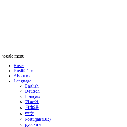
toggle menu
Buses
Buslife TV
About me
Language
English
Deutsch
Français
한국어
日本語
中文
Portugais(BR)
ру́сский