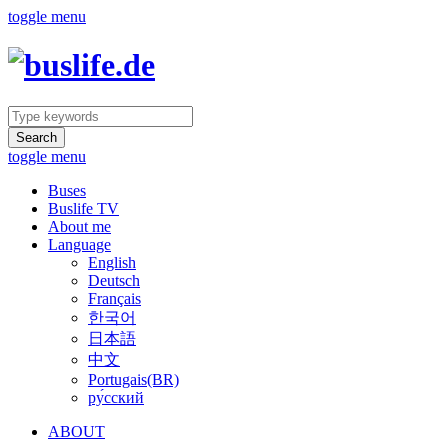
toggle menu
Search
toggle menu
Buses
Buslife TV
About me
Language
English
Deutsch
Français
한국어
日本語
中文
Portugais(BR)
ру́сский
ABOUT