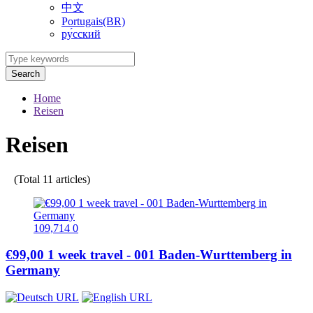
中文
Portugais(BR)
ру́сский
Search
Home
Reisen
Reisen
(Total 11 articles)
109,714
0
€99,00 1 week travel - 001 Baden-Wurttemberg in
Germany