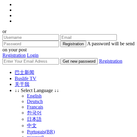
or
A password will be send
Registration
on your post
Registration
Login
Registration
Get new password
巴士新闻
Buslife TV
关于我
↓↓ Select Language ↓↓
English
Deutsch
Français
한국어
日本語
中文
Portugais(BR)