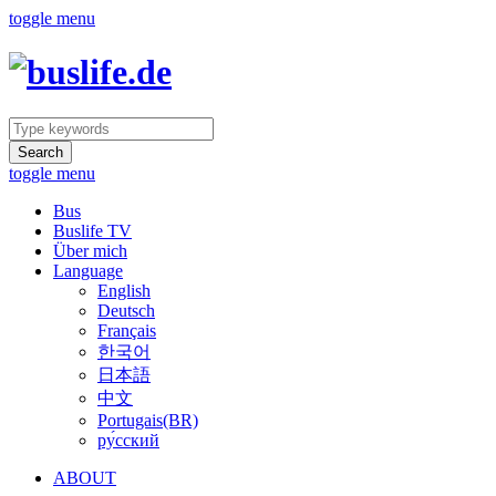
toggle menu
Search
toggle menu
Bus
Buslife TV
Über mich
Language
English
Deutsch
Français
한국어
日本語
中文
Portugais(BR)
ру́сский
ABOUT