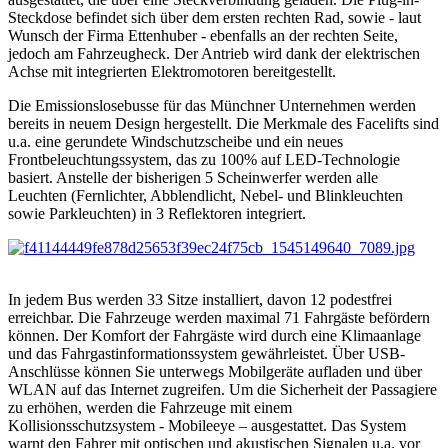
Steckdose befindet sich über dem ersten rechten Rad, sowie - laut
Wunsch der Firma Ettenhuber - ebenfalls an der rechten Seite,
jedoch am Fahrzeugheck. Der Antrieb wird dank der elektrischen
Achse mit integrierten Elektromotoren bereitgestellt.
Die Emissionslosebusse für das Münchner Unternehmen werden
bereits in neuem Design hergestellt. Die Merkmale des Facelifts sind
u.a. eine gerundete Windschutzscheibe und ein neues
Frontbeleuchtungssystem, das zu 100% auf LED-Technologie
basiert. Anstelle der bisherigen 5 Scheinwerfer werden alle
Leuchten (Fernlichter, Abblendlicht, Nebel- und Blinkleuchten
sowie Parkleuchten) in 3 Reflektoren integriert.
In jedem Bus werden 33 Sitze installiert, davon 12 podestfrei
erreichbar. Die Fahrzeuge werden maximal 71 Fahrgäste befördern
können. Der Komfort der Fahrgäste wird durch eine Klimaanlage
und das Fahrgastinformationssystem gewährleistet. Über USB-
Anschlüsse können Sie unterwegs Mobilgeräte aufladen und über
WLAN auf das Internet zugreifen. Um die Sicherheit der Passagiere
zu erhöhen, werden die Fahrzeuge mit einem
Kollisionsschutzsystem - Mobileeye – ausgestattet. Das System
warnt den Fahrer mit optischen und akustischen Signalen u.a. vor