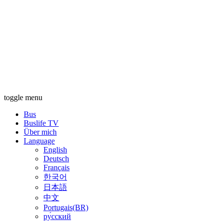
toggle menu
Bus
Buslife TV
Über mich
Language
English
Deutsch
Français
한국어
日本語
中文
Portugais(BR)
ру́сский