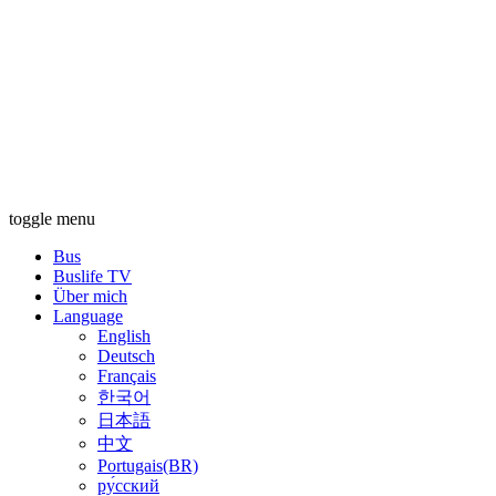
toggle menu
Bus
Buslife TV
Über mich
Language
English
Deutsch
Français
한국어
日本語
中文
Portugais(BR)
ру́сский