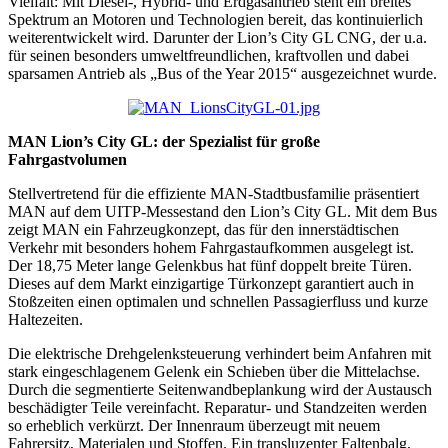
Vielfalt: Mit Diesel-, Hybrid- und Erdgasantrieb steht ein breites
Spektrum an Motoren und Technologien bereit, das kontinuierlich
weiterentwickelt wird. Darunter der Lion’s City GL CNG, der u.a.
für seinen besonders umweltfreundlichen, kraftvollen und dabei
sparsamen Antrieb als „Bus of the Year 2015“ ausgezeichnet wurde.
MAN Lion’s City GL: der Spezialist für große
Fahrgastvolumen
Stellvertretend für die effiziente MAN-Stadtbusfamilie präsentiert
MAN auf dem UITP-Messestand den Lion’s City GL. Mit dem Bus
zeigt MAN ein Fahrzeugkonzept, das für den innerstädtischen
Verkehr mit besonders hohem Fahrgastaufkommen ausgelegt ist.
Der 18,75 Meter lange Gelenkbus hat fünf doppelt breite Türen.
Dieses auf dem Markt einzigartige Türkonzept garantiert auch in
Stoßzeiten einen optimalen und schnellen Passagierfluss und kurze
Haltezeiten.
Die elektrische Drehgelenksteuerung verhindert beim Anfahren mit
stark eingeschlagenem Gelenk ein Schieben über die Mittelachse.
Durch die segmentierte Seitenwandbeplankung wird der Austausch
beschädigter Teile vereinfacht. Reparatur- und Standzeiten werden
so erheblich verkürzt. Der Innenraum überzeugt mit neuem
Fahrersitz, Materialen und Stoffen. Ein transluzenter Faltenbalg,