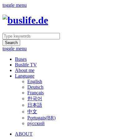
toggle menu
Search
toggle menu
Buses
Buslife TV
About me
Language
English
Deutsch
Français
한국어
日本語
中文
Portugais(BR)
ру́сский
ABOUT