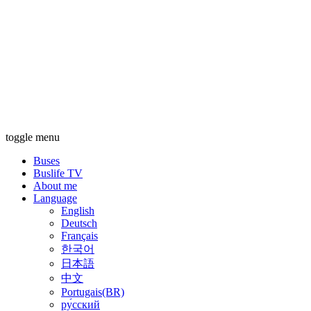
toggle menu
Buses
Buslife TV
About me
Language
English
Deutsch
Français
한국어
日本語
中文
Portugais(BR)
ру́сский