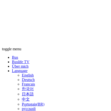
toggle menu
Bus
Buslife TV
Über mich
Language
English
Deutsch
Français
한국어
日本語
中文
Portugais(BR)
ру́сский