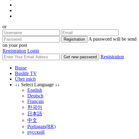
or
A password will be send
Registration
on your post
Registration
Login
Registration
Get new password
Busse
Buslife TV
Über mich
↓↓ Select Language ↓↓
English
Deutsch
Français
한국어
日本語
中文
Portugais(BR)
ру́сский