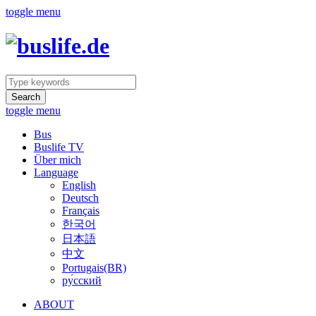
toggle menu
Search
toggle menu
Bus
Buslife TV
Über mich
Language
English
Deutsch
Français
한국어
日本語
中文
Portugais(BR)
ру́сский
ABOUT