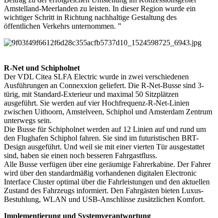
Amstelland-Meerlanden zu leisten. In dieser Region wurde ein
wichtiger Schritt in Richtung nachhaltige Gestaltung des
öffentlichen Verkehrs unternommen. ”
R-Net und Schipholnet
Der VDL Citea SLFA Electric wurde in zwei verschiedenen
Ausführungen an Connexxion geliefert. Die R-Net-Busse sind 3-
türig, mit Standard-Exterieur und maximal 50 Sitzplätzen
ausgeführt. Sie werden auf vier Hochfrequenz-R-Net-Linien
zwischen Uithoorn, Amstelveen, Schiphol und Amsterdam Zentrum
unterwegs sein.
Die Busse für Schipholnet werden auf 12 Linien auf und rund um
den Flughafen Schiphol fahren. Sie sind im futuristischen BRT-
Design ausgeführt. Und weil sie mit einer vierten Tür ausgestattet
sind, haben sie einen noch besseren Fahrgastfluss.
Alle Busse verfügen über eine geräumige Fahrerkabine. Der Fahrer
wird über den standardmäßig vorhandenen digitalen Electronic
Interface Cluster optimal über die Fahrleistungen und den aktuellen
Zustand des Fahrzeugs informiert. Den Fahrgästen bieten Luxus-
Bestuhlung, WLAN und USB-Anschlüsse zusätzlichen Komfort.
Implementierung und Systemverantwortung