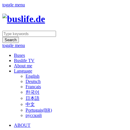
toggle menu
Search
toggle menu
Buses
Buslife TV
About me
Language
English
Deutsch
Français
한국어
日本語
中文
Portugais(BR)
ру́сский
ABOUT