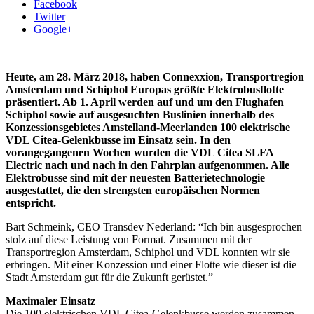
Facebook
Twitter
Google+
Heute, am 28. März 2018, haben Connexxion, Transportregion
Amsterdam und Schiphol Europas größte Elektrobusflotte
präsentiert. Ab 1. April werden auf und um den Flughafen
Schiphol sowie auf ausgesuchten Buslinien innerhalb des
Konzessionsgebietes Amstelland-Meerlanden 100 elektrische
VDL Citea-Gelenkbusse im Einsatz sein. In den
vorangegangenen Wochen wurden die VDL Citea SLFA
Electric nach und nach in den Fahrplan aufgenommen. Alle
Elektrobusse sind mit der neuesten Batterietechnologie
ausgestattet, die den strengsten europäischen Normen
entspricht.
Bart Schmeink, CEO Transdev Nederland: “Ich bin ausgesprochen
stolz auf diese Leistung von Format. Zusammen mit der
Transportregion Amsterdam, Schiphol und VDL konnten wir sie
erbringen. Mit einer Konzession und einer Flotte wie dieser ist die
Stadt Amsterdam gut für die Zukunft gerüstet.”
Maximaler Einsatz
Die 100 elektrischen VDL Citea-Gelenkbusse werden zusammen