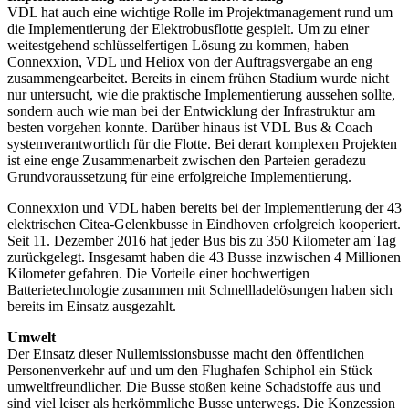
VDL hat auch eine wichtige Rolle im Projektmanagement rund um
die Implementierung der Elektrobusflotte gespielt. Um zu einer
weitestgehend schlüsselfertigen Lösung zu kommen, haben
Connexxion, VDL und Heliox von der Auftragsvergabe an eng
zusammengearbeitet. Bereits in einem frühen Stadium wurde nicht
nur untersucht, wie die praktische Implementierung aussehen sollte,
sondern auch wie man bei der Entwicklung der Infrastruktur am
besten vorgehen konnte. Darüber hinaus ist VDL Bus & Coach
systemverantwortlich für die Flotte. Bei derart komplexen Projekten
ist eine enge Zusammenarbeit zwischen den Parteien geradezu
Grundvoraussetzung für eine erfolgreiche Implementierung.
Connexxion und VDL haben bereits bei der Implementierung der 43
elektrischen Citea-Gelenkbusse in Eindhoven erfolgreich kooperiert.
Seit 11. Dezember 2016 hat jeder Bus bis zu 350 Kilometer am Tag
zurückgelegt. Insgesamt haben die 43 Busse inzwischen 4 Millionen
Kilometer gefahren. Die Vorteile einer hochwertigen
Batterietechnologie zusammen mit Schnellladelösungen haben sich
bereits im Einsatz ausgezahlt.
Umwelt
Der Einsatz dieser Nullemissionsbusse macht den öffentlichen
Personenverkehr auf und um den Flughafen Schiphol ein Stück
umweltfreundlicher. Die Busse stoßen keine Schadstoffe aus und
sind viel leiser als herkömmliche Busse unterwegs. Die Konzession