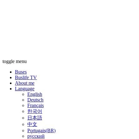
toggle menu
Buses
Buslife TV
About me
Language
English
Deutsch
Français
한국어
日本語
中文
Portugais(BR)
ру́сский