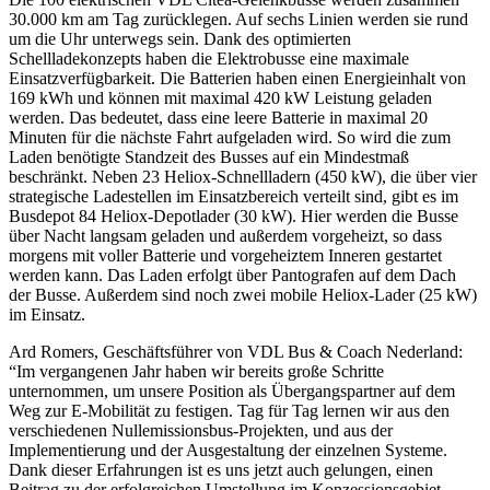
30.000 km am Tag zurücklegen. Auf sechs Linien werden sie rund
um die Uhr unterwegs sein. Dank des optimierten
Schellladekonzepts haben die Elektrobusse eine maximale
Einsatzverfügbarkeit. Die Batterien haben einen Energieinhalt von
169 kWh und können mit maximal 420 kW Leistung geladen
werden. Das bedeutet, dass eine leere Batterie in maximal 20
Minuten für die nächste Fahrt aufgeladen wird. So wird die zum
Laden benötigte Standzeit des Busses auf ein Mindestmaß
beschränkt. Neben 23 Heliox-Schnellladern (450 kW), die über vier
strategische Ladestellen im Einsatzbereich verteilt sind, gibt es im
Busdepot 84 Heliox-Depotlader (30 kW). Hier werden die Busse
über Nacht langsam geladen und außerdem vorgeheizt, so dass
morgens mit voller Batterie und vorgeheiztem Inneren gestartet
werden kann. Das Laden erfolgt über Pantografen auf dem Dach
der Busse. Außerdem sind noch zwei mobile Heliox-Lader (25 kW)
im Einsatz.
Ard Romers, Geschäftsführer von VDL Bus & Coach Nederland:
“Im vergangenen Jahr haben wir bereits große Schritte
unternommen, um unsere Position als Übergangspartner auf dem
Weg zur E-Mobilität zu festigen. Tag für Tag lernen wir aus den
verschiedenen Nullemissionsbus-Projekten, und aus der
Implementierung und der Ausgestaltung der einzelnen Systeme.
Dank dieser Erfahrungen ist es uns jetzt auch gelungen, einen
Beitrag zu der erfolgreichen Umstellung im Konzessionsgebiet