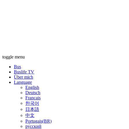
toggle menu
Bus
Buslife TV
Über mich
Language
English
Deutsch
Français
한국어
日本語
中文
Portugais(BR)
ру́сский