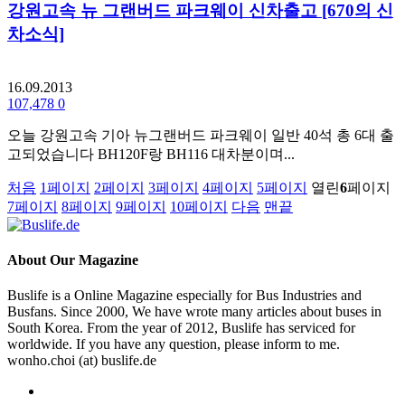
강원고속 뉴 그랜버드 파크웨이 신차출고 [670의 신
차소식]
16.09.2013
107,478
0
오늘 강원고속 기아 뉴그랜버드 파크웨이 일반 40석 총 6대 출
고되었습니다 BH120F랑 BH116 대차분이며...
처음
1
페이지
2
페이지
3
페이지
4
페이지
5
페이지
열린
6
페이지
7
페이지
8
페이지
9
페이지
10
페이지
다음
맨끝
About
Our Magazine
Buslife is a Online Magazine especially for Bus Industries and
Busfans. Since 2000, We have wrote many articles about buses in
South Korea. From the year of 2012, Buslife has serviced for
worldwide. If you have any question, please inform to me.
wonho.choi (at) buslife.de