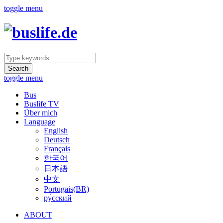
toggle menu
Search
toggle menu
Bus
Buslife TV
Über mich
Language
English
Deutsch
Français
한국어
日本語
中文
Portugais(BR)
ру́сский
ABOUT