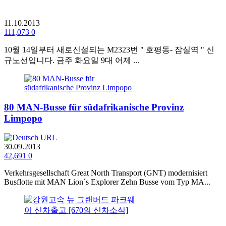
11.10.2013
111,073
0
10월 14일부터 새로신설되는 M2323번 " 호평동- 잠실역 " 신
규노선입니다. 금주 화요일 9대 어제 ...
80 MAN-Busse für südafrikanische Provinz
Limpopo
30.09.2013
42,691
0
Verkehrsgesellschaft Great North Transport (GNT) modernisiert
Busflotte mit MAN Lion´s Explorer Zehn Busse vom Typ MA...