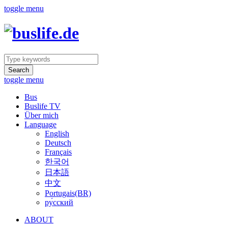
toggle menu
Search
toggle menu
Bus
Buslife TV
Über mich
Language
English
Deutsch
Français
한국어
日本語
中文
Portugais(BR)
ру́сский
ABOUT