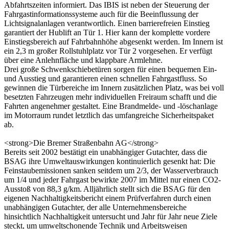
Abfahrtszeiten informiert. Das IBIS ist neben der Steuerung der
Fahrgastinformationssysteme auch für die Beeinflussung der
Lichtsignalanlagen verantwortlich. Einen barrierefreien Einstieg
garantiert der Hublift an Tür 1. Hier kann der komplette vordere
Einstiegsbereich auf Fahrbahnhöhe abgesenkt werden. Im Innern ist
ein 2,3 m großer Rollstuhlplatz vor Tür 2 vorgesehen. Er verfügt
über eine Anlehnfläche und klappbare Armlehne.
Drei große Schwenkschiebetüren sorgen für einen bequemen Ein-
und Aus­stieg und garantieren einen schnellen Fahrgastfluss. So
gewinnen die Tür­bereiche im Innern zusätzlichen Platz, was bei voll
besetzten Fahrzeugen mehr individuellen Freiraum schafft und die
Fahrten angenehmer gestaltet. Eine Brandmelde- und -löschanlage
im Motorraum rundet letztlich das umfang­reiche Sicherheitspaket
ab.
<strong>Die Bremer Straßenbahn AG</strong>
Bereits seit 2002 bestätigt ein unabhängiger Gutachter, dass die
BSAG ihre Umweltauswirkungen kontinuierlich gesenkt hat: Die
Feinstaubemissionen sanken seitdem um 2/3, der Wasserverbrauch
um 1/4 und jeder Fahrgast bewirkte 2007 im Mittel nur einen CO2-
Ausstoß von 88,3 g/km. Alljährlich stellt sich die BSAG für den
eigenen Nachhaltigkeitsbericht einem Prüf­verfahren durch einen
unabhängigen Gutachter, der alle Unternehmens­bereiche
hinsichtlich Nachhaltigkeit untersucht und Jahr für Jahr neue Ziele
steckt, um umweltschonende Technik und Arbeitsweisen