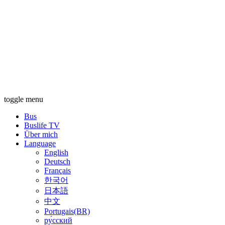
toggle menu
Bus
Buslife TV
Über mich
Language
English
Deutsch
Français
한국어
日本語
中文
Portugais(BR)
ру́сский