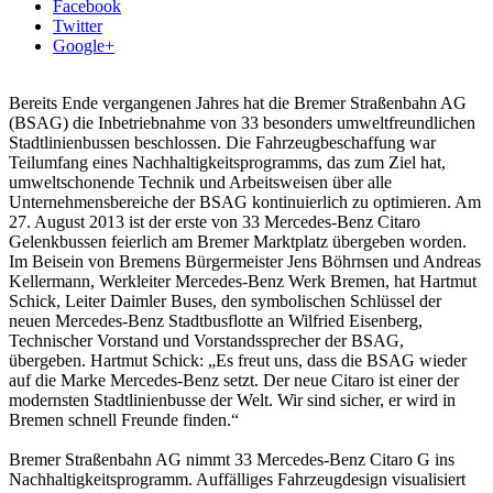
Facebook
Twitter
Google+
Bereits Ende vergangenen Jahres hat die Bremer Straßenbahn AG
(BSAG) die Inbetriebnahme von 33 besonders umweltfreundlichen
Stadtlinienbussen beschlossen. Die Fahrzeugbeschaffung war
Teilumfang eines Nachhaltig­keitsprogramms, das zum Ziel hat,
umweltschonende Technik und Arbeits­weisen über alle
Unternehmensbereiche der BSAG kontinuierlich zu optimieren. Am
27. August 2013 ist der erste von 33 Mercedes-Benz Citaro
Gelenkbussen feierlich am Bremer Marktplatz übergeben worden.
Im Beisein von Bremens Bürgermeister Jens Böhrnsen und Andreas
Kellermann, Werk­leiter Mercedes-Benz Werk Bremen, hat Hartmut
Schick, Leiter Daimler Buses, den symbolischen Schlüssel der
neuen Mercedes-Benz Stadtbusflotte an Wilfried Eisenberg,
Technischer Vorstand und Vorstandssprecher der BSAG,
übergeben. Hartmut Schick: „Es freut uns, dass die BSAG wieder
auf die Marke Mercedes-Benz setzt. Der neue Citaro ist einer der
modernsten Stadtlinien­busse der Welt. Wir sind sicher, er wird in
Bremen schnell Freunde finden.“
Bremer Straßenbahn AG nimmt 33 Mercedes-Benz Citaro G ins
Nachhaltigkeitsprogramm. Auffälliges Fahrzeugdesign visualisiert