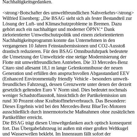
Nachhaltigkeitsgedanken.
<strong>Botschafter des umweltfreundlichen Nahverkehrs</strong>
Wilfried Eisenberg: „Die BSAG sieht sich als fester Bestandteil zur
Lösung der Luft- und Klimaschutzprobleme in Bremen. Dazu
gehört auch ein nachhaltiger und moderner ÖPNV.“ Dank
zielorientierter Umweltschutzpolitik und einem zielorientiertem
Nachhaltigkeitsprogramm konnte das Unternehmen in den
vergangenen 10 Jahren Feinstaubemissionen und CO2-Ausstoß
drastisch reduzieren. Für den BSAG Omnibusfuhrpark bedeutete
die Umsetzung der Umweltziele eine stetige Modernisierung der
Flotte mit umweltfreundlichen Antrieben. Die 33 Mercedes-Benz
Citaro sind allesamt 18,1 m lange Gelenk­omnibusse der neuen
Generation und erfüllen den anspruchsvollen Abgas­standard EEV
(Enhanced Environmentally friendly Vehicle - besonders umwelt­
freundliches Fahrzeug), dessen Grenzwerte unter denen der derzeit
gesetzlich geltenden Euro V Norm sind. Dies bedeutet nochmals
weniger Schadstoff­ausstoß, hinsichtlich der Partikelemission um
rund 30 Prozent ohne Kraftstoff­mehrverbrauch. Das Besondere:
Dieses Ergebnis wird bei den Mercedes-Benz BlueTec-Motoren
ausschließlich durch innermotorische Maßnahmen ohne zusätzlichen
Partikelfilter erreicht.
Die BSAG trägt diesen Umweltgedanken auch optisch konsequent
fort. Das Übergabefahrzeug ist außen mit einer großen Weltkugel
und Wasserwellen beklebt. Im Innenraum fällt sofort der