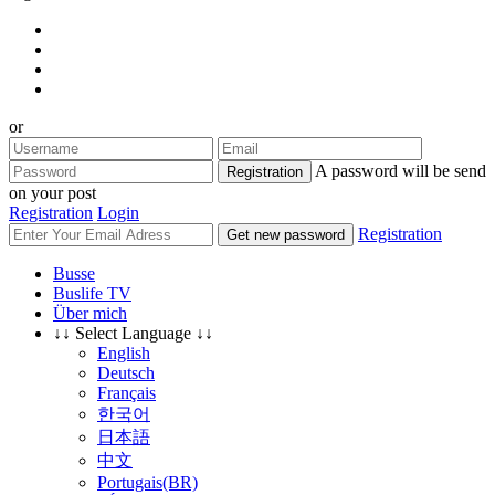
or
A password will be send
Registration
on your post
Registration
Login
Registration
Get new password
Busse
Buslife TV
Über mich
↓↓ Select Language ↓↓
English
Deutsch
Français
한국어
日本語
中文
Portugais(BR)