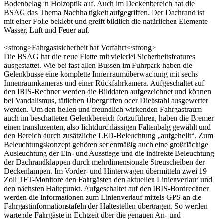
Bodenbelag in Holzoptik auf. Auch im Deckenbereich hat die
BSAG das Thema Nachhaltigkeit aufgegriffen. Der Dach­rand ist
mit einer Folie beklebt und greift bildlich die natürlichen Elemente
Wasser, Luft und Feuer auf.
<strong>Fahrgastsicherheit hat Vorfahrt</strong>
Die BSAG hat die neue Flotte mit vielerlei Sicherheitsfeatures
ausgestattet. Wie bei fast allen Bussen im Fuhrpark haben die
Gelenkbusse eine komplette Innenraumüberwachung mit sechs
Innenraumkameras und einer Rückfahr­kamera. Aufgeschaltet auf
den IBIS-Rechner werden die Bilddaten aufge­zeichnet und können
bei Vandalismus, tätlichen Übergriffen oder Diebstahl ausgewertet
werden. Um den hellen und freundlich wirkenden Fahrgastraum
auch im beschatteten Gelenkbereich fortzuführen, haben die Bremer
einen transluzenten, also lichtdurchlässigen Faltenbalg gewählt und
den Bereich durch zusätzliche LED-Beleuchtung „aufgehellt“. Zum
Beleuchtungskonzept gehören serienmäßig auch eine großflächige
Ausleuchtung der Ein- und Aus­stiege und die indirekte Beleuchtung
der Dachrandklappen durch mehr­dimensionale Streuscheiben der
Deckenlampen. Im Vorder- und Hinterwagen übermitteln zwei 19
Zoll TFT-Monitore den Fahrgästen den aktuellen Linien­verlauf und
den nächsten Haltepunkt. Aufgeschaltet auf den IBIS-Bordrechner
werden die Informationen zum Linienverlauf mittels GPS an die
Fahrgast­informationstafeln der Haltestellen übertragen. So werden
wartende Fahrgäste in Echtzeit über die genauen An- und